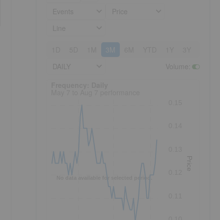
Events
Price
Line
1D
5D
1M
3M
6M
YTD
1Y
3Y
5Y
DAILY
Volume
:
Frequency: Daily. to performance.
Frequency: Daily
May 7 to Aug 7 performance
0.15
0.14
0.13
Price
0.12
No data available for selected period.
0.11
0.10