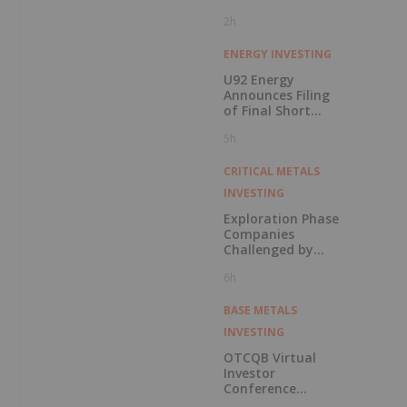
2h
ENERGY INVESTING
U92 Energy
Announces Filing
of Final Short
Form Prospectus
5h
in Connection with
Public Offering
CRITICAL METALS
INVESTING
Exploration Phase
Companies
Challenged by
Labor Shortage
6h
BASE METALS
INVESTING
OTCQB Virtual
Investor
Conference
Presentations