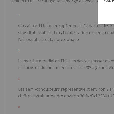
Hélium UHP – Stratégique, à marge élevée et en quanti
Classé par l'Union européenne, le Canada et les É
substituts viables dans la fabrication de semi-co
l'aérospatiale et la fibre optique.
Le marché mondial de l'hélium devrait passer d'env
milliards de dollars américains d'ici 2034
(Grand Vi
Les semi-conducteurs représentaient environ 24 %
chiffre devrait atteindre environ 30 % d'ici 2030
(U