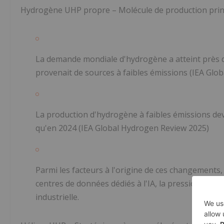
Hydrogène UHP propre – Molécule de production prin
La demande mondiale d'hydrogène a atteint près d
provenait de sources à faibles émissions
(IEA Glo
La production d'hydrogène à faibles émissions devra
qu'en 2024
(IEA Global Hydrogen Review 2025)
Parmi les facteurs à l'origine de ces changements,
centres de données dédiés à l'IA, la pression sur l
industrielle.