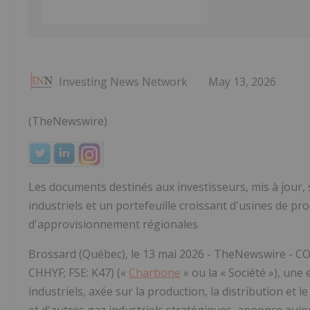
Investing News Network
May 13, 2026
(TheNewswire)
Les documents destinés aux investisseurs, mis à jour,
industriels et un portefeuille croissant d'usines de 
d'approvisionnement régionales
Brossard (Québec), le 13 mai 2026 -
TheNewswire
-
C
CHHYF; FSE: K47) («
Charbone
» ou la «
Société
»), une 
industriels, axée sur la production, la distribution e
et d'autres gaz industriels stratégiques
, annonce aujou