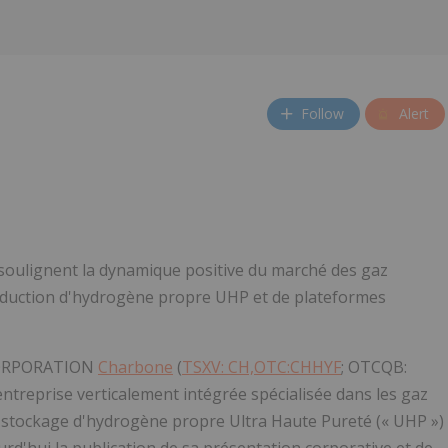
Follow
Alert
 soulignent la dynamique positive du marché des gaz
production d'hydrogène propre UHP et de plateformes
ORPORATION
Charbone
(
TSXV: CH,OTC:CHHYF
; OTCQB:
entreprise verticalement intégrée spécialisée dans les gaz
t le stockage d'hydrogène propre Ultra Haute Pureté («
UHP
»)
rd'hui la publication de sa présentation corporative et de