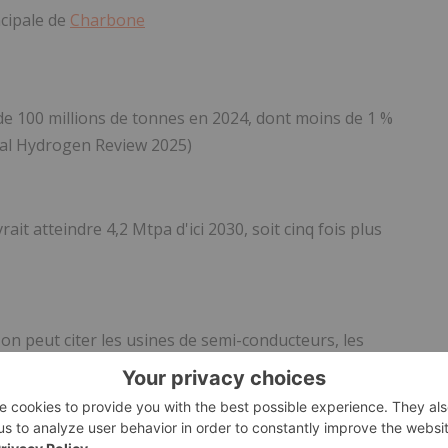
cipale de
Charbone
e 100 millions de tonnes en 2024, dont moins de 1 %
bal Hydrogen Review 2025)
it atteindre 4,2 Mtpa d'ici 2030, soit cinq fois plus
 on peut citer les usines de semi-conducteurs, les
e prix du carbone et les obligations de décarbonation