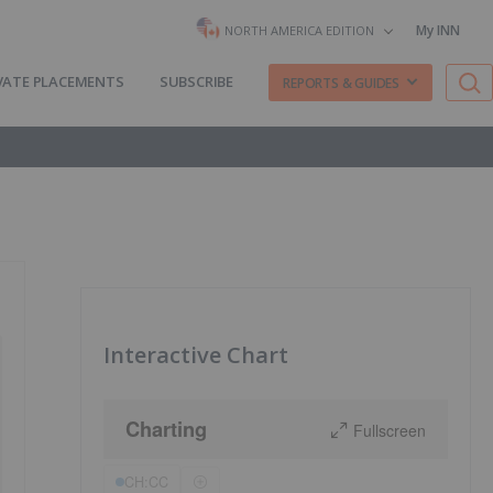
My INN
NORTH AMERICA EDITION
VATE PLACEMENTS
SUBSCRIBE
REPORTS & GUIDES
Interactive Chart
Charting
Fullscreen
CH:CC