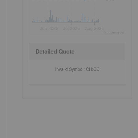
Jun 2026
Jul 2026
Aug 2026
©
quote
media
Detailed Quote
Invalid Symbol
:
CH:CC