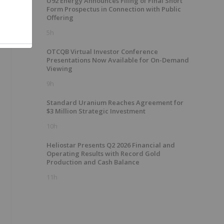
U92 Energy Announces Filing of Final Short
Form Prospectus in Connection with Public
Offering
5h
OTCQB Virtual Investor Conference
Presentations Now Available for On-Demand
Viewing
9h
Standard Uranium Reaches Agreement for
$3 Million Strategic Investment
10h
Heliostar Presents Q2 2026 Financial and
Operating Results with Record Gold
Production and Cash Balance
11h