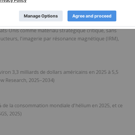
té limitée
tats-Unis comme matériau stratégique critique, sans
nducteurs, l'imagerie par résonance magnétique (IRM),
iron 3,3 milliards de dollars américains en 2025 à 5,5
ew Research, 2025–2034)
 de la consommation mondiale d'hélium en 2025, et ce
SGS, 2025)