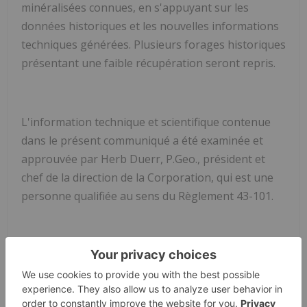
minéralisées connues, en s'appuyant sur les
données historiques et les nouvelles informations
techniques générées. Plusieurs forages historiques
présentant une faible récupération seront repris.
L'information technique et scientifique contenue
dans le présent communiqué a été examinée et
approuvée par Herb Duerr, P.Geo., président et
chef de la direction de la Corporation, qui est une
personne qualifiée au sens du Règlement 43-101.
AU NOM DU CONSEIL D'ADMINISTRATION
Neha Tally, Secrétaire corporative