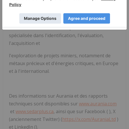
À propos d'Aurania Resources Ltée.
Aurania est une société d'exploration minière
spécialisée dans l'identification, l'évaluation,
l'acquisition et
l'exploration de projets miniers, notamment de
métaux précieux et d'énergies critiques, en Europe
et à l'international.
Des informations sur Aurania et des rapports
techniques sont disponibles sur
www.aurania.com
et
www.sedarplus.ca
, ainsi que sur Facebook (
), X
(anciennement Twitter) (
https://x.com/AuraniaLtd
)
et LinkedIn (
).