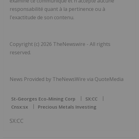
examiné ce communiqué et n'accepte aucune
responsabilité quant à la pertinence ou à
l'exactitude de son contenu.
Copyright (c) 2026 TheNewswire - All rights
reserved.
News Provided by TheNewsWire via QuoteMedia
St-Georges Eco-Mining Corp
SX:CC
Cnsx:sx
Precious Metals Investing
SX:CC