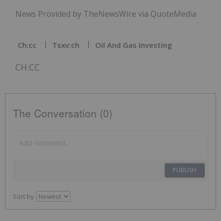
News Provided by TheNewsWire via QuoteMedia
Ch:cc
Tsxv:ch
Oil And Gas Investing
CH:CC
The Conversation (0)
PUBLISH
Sort by