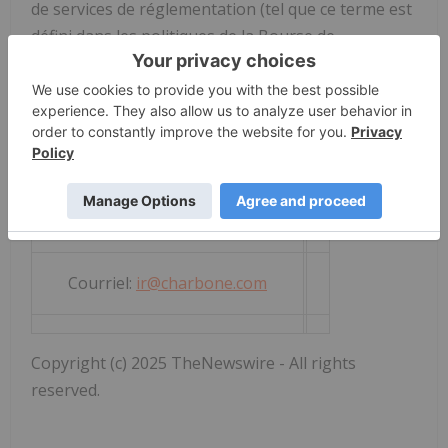
de services de réglementation (tel que ce terme est
défini dans les politiques de la Bourse de
croissance TSX) n'acceptent de responsabilité
quant à la pertinence ou à l'exactitude du présent
communiqué.
Pour contacter Corporation Charbone Hydrogène :
Téléphone bureau: +1 450 678 7171
Courriel:
ir@charbone.com
Copyright (c) 2025 TheNewswire - All rights
reserved.