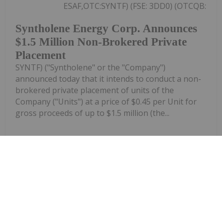
ESAF,OTC:SYNTF) (FSE: 3DD0) (OTCQB:
Syntholene Energy Corp. Announces
$1.5 Million Non-Brokered Private
Placement
SYNTF) ("Syntholene" or the "Company")
announced today that it intends to conduct a non-
brokered private placement of units of the
Company ("Units") at a price of $0.45 per Unit for
gross proceeds of up to $1.5 million (the...
Keep Reading...
Investing News Network
09 July
Technical Review from KBR
Highlights the Advantages