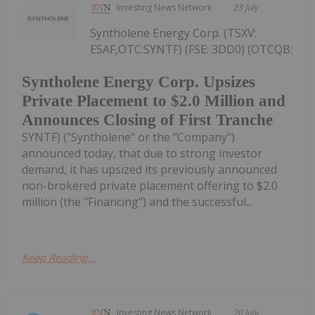
Investing News Network
23 July
Syntholene Energy Corp. (TSXV:
ESAF,OTC:SYNTF) (FSE: 3DD0) (OTCQB:
Syntholene Energy Corp. Upsizes
Private Placement to $2.0 Million and
Announces Closing of First Tranche
SYNTF) ("Syntholene" or the "Company")
announced today, that due to strong investor
demand, it has upsized its previously announced
non-brokered private placement offering to $2.0
million (the "Financing") and the successful...
Keep Reading...
Investing News Network
20 July