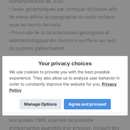
réinterprétation de 2025;
• Levés géophysiques par sismique réfraction afin
de mieux définir la topographie du socle rocheux
sous les morts-terrains;
• Poursuite de la caractérisation géologique et
sédimentologique des horizons aurifères au sein
du système paléochannel.
L'objectif de ces travaux est de tester et d'affiner
davantage la cible d'exploration conceptuelle et
d'améliorer la compréhension géologique du canal
paléoplacérien de Saint-Simon-les-Mines.
Le canal paléoplacérien de Saint-Simon-les-Mines
constitue le cœur de la première ruée vers l'or au
Canada. L'exploitation historique, des années 1860
aux années 1960, a permis de produire
d'importantes quantités d'or grossier, incluant des